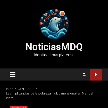
Saltar
al
contenido
NoticiasMDQ
Identidad marplatense
MENÚ
PRINCIPAL
Inicio
GENERALES
Las implicancias de la pobreza multidimensional en Mar del
Plata