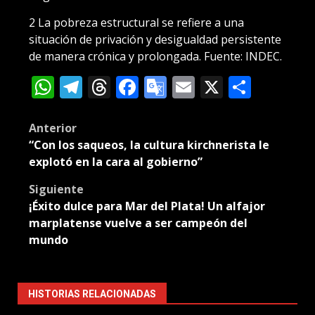
2
La pobreza estructural se refiere a una
situación de privación y desigualdad persistente
de manera crónica y prolongada. Fuente: INDEC.
WhatsApp
Telegram
Threads
Facebook
Google
Email
X
Compa
Translate
Post
Anterior
“Con los saqueos, la cultura kirchnerista le
navigation
explotó en la cara al gobierno”
Siguiente
¡Éxito dulce para Mar del Plata! Un alfajor
marplatense vuelve a ser campeón del
mundo
HISTORIAS RELACIONADAS