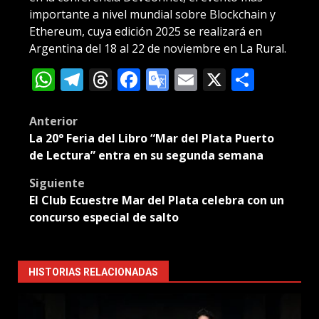
importante a nivel mundial sobre Blockchain y
Ethereum, cuya edición 2025 se realizará en
Argentina del 18 al 22 de noviembre en La Rural.
WhatsApp
Telegram
Threads
Facebook
Google
Email
X
Compa
Translate
Post
Anterior
La 20° Feria del Libro “Mar del Plata Puerto
navigation
de Lectura” entra en su segunda semana
Siguiente
El Club Ecuestre Mar del Plata celebra con un
concurso especial de salto
HISTORIAS RELACIONADAS