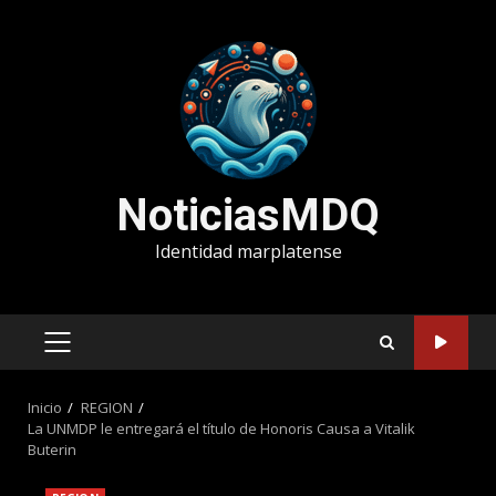
Saltar
al
contenido
NoticiasMDQ
Identidad marplatense
MENÚ
PRINCIPAL
Inicio
REGION
La UNMDP le entregará el título de Honoris Causa a Vitalik
Buterin