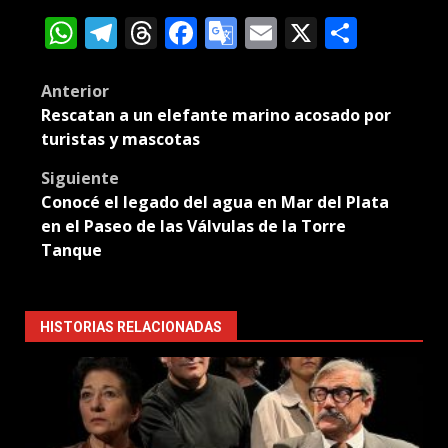
WhatsApp
Telegram
Threads
Facebook
Google
Email
X
Compa
Translate
Post
Anterior
Rescatan a un elefante marino acosado por
navigation
turistas y mascotas
Siguiente
Conocé el legado del agua en Mar del Plata
en el Paseo de las Válvulas de la Torre
Tanque
HISTORIAS RELACIONADAS