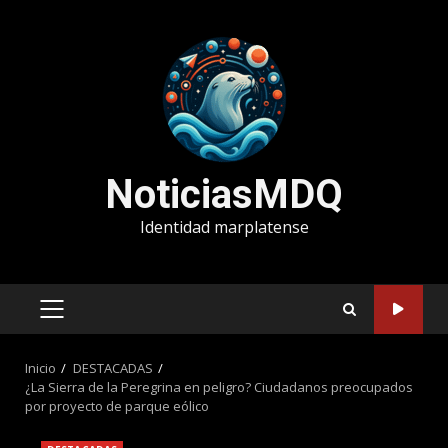
Saltar
al
contenido
NoticiasMDQ
Identidad marplatense
MENÚ
PRINCIPAL
Inicio
DESTACADAS
¿La Sierra de la Peregrina en peligro? Ciudadanos preocupados
por proyecto de parque eólico