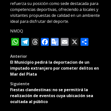
refuerza su posición como sede destacada para
competencias deportivas, ofreciendo a locales y
visitantes propuestas de calidad en un ambiente
ideal para disfrutar del deporte.
NMDQ
WhatsApp
Telegram
Threads
Facebook
Google
Email
X
Compa
Translate
Post
Anterior
El Municipio pedirá la deportacion de un
navigation
imputado extranjero por cometer delitos en
Mar del Plata
Siguiente
Fiestas clandestinas: no se permitirá la
realización de eventos cuya ubicación sea
ocultada al público