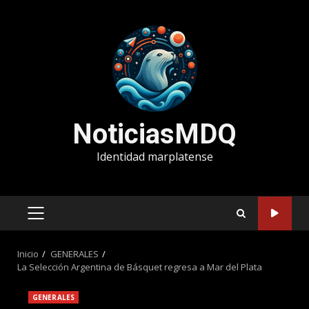
Saltar
al
contenido
NoticiasMDQ
Identidad marplatense
MENÚ
PRINCIPAL
Inicio
GENERALES
La Selección Argentina de Básquet regresa a Mar del Plata
GENERALES