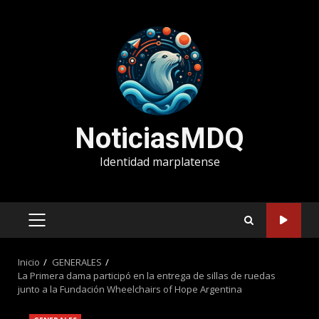
Saltar
al
contenido
NoticiasMDQ
Identidad marplatense
MENÚ
PRINCIPAL
Inicio
GENERALES
La Primera dama participó en la entrega de sillas de ruedas
junto a la Fundación Wheelchairs of Hope Argentina