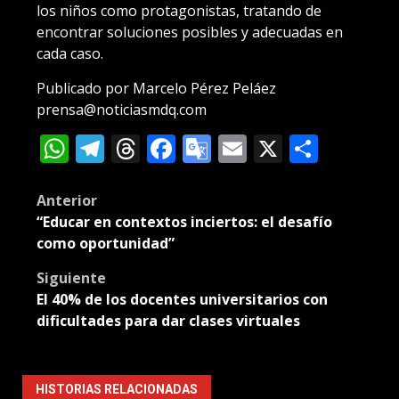
los niños como protagonistas, tratando de
encontrar soluciones posibles y adecuadas en
cada caso.
Publicado por Marcelo Pérez Peláez
prensa@noticiasmdq.com
WhatsApp
Telegram
Threads
Facebook
Google
Email
X
Compa
Translate
Post
Anterior
“Educar en contextos inciertos: el desafío
navigation
como oportunidad”
Siguiente
El 40% de los docentes universitarios con
dificultades para dar clases virtuales
HISTORIAS RELACIONADAS