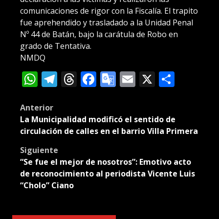
comunicaciones de rigor con la Fiscalía. El trapito
fue aprehendido y trasladado a la Unidad Penal
Nº 44 de Batán, bajo la carátula de Robo en
grado de Tentativa.
NMDQ
WhatsApp
Telegram
Threads
Facebook
Google
Email
X
Compa
Translate
Post
Anterior
La Municipalidad modificó el sentido de
navigation
circulación de calles en el barrio Villa Primera
Siguiente
“Se fue el mejor de nosotros”: Emotivo acto
de reconocimiento al periodista Vicente Luis
“Cholo” Ciano