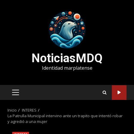
Saltar
al
contenido
NoticiasMDQ
Identidad marplatense
MENÚ
PRINCIPAL
Inicio
INTERES
La Patrulla Municipal intervino ante un trapito que intentó robar
y agredió a una mujer