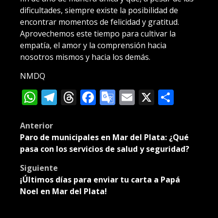
dificultades, siempre existe la posibilidad de
encontrar momentos de felicidad y gratitud.
Aprovechemos este tiempo para cultivar la
empatía, el amor y la comprensión hacia
nosotros mismos y hacia los demás.
NMDQ
WhatsApp
Telegram
Threads
Facebook
Google
Email
X
Compa
Translate
Post
Anterior
Paro de municipales en Mar del Plata: ¿Qué
navigation
pasa con los servicios de salud y seguridad?
Siguiente
¡Últimos días para enviar tu carta a Papá
Noel en Mar del Plata!