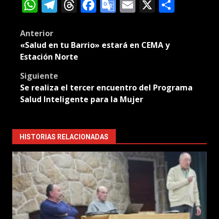
WhatsApp
Telegram
Threads
Facebook
Google
Email
X
Compa
Translate
Post
Anterior
«Salud en tu Barrio» estará en CEMA y
navigation
Estación Norte
Siguiente
Se realiza el tercer encuentro del Programa
Salud Inteligente para la Mujer
HISTORIAS RELACIONADAS