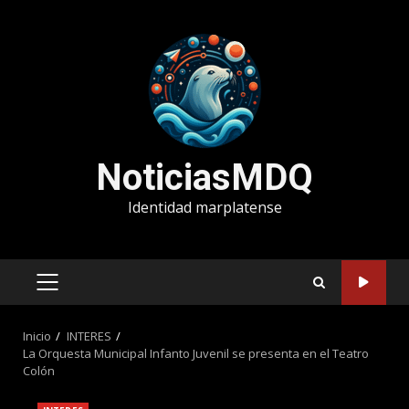
Saltar
al
contenido
NoticiasMDQ
Identidad marplatense
MENÚ
PRINCIPAL
Inicio
INTERES
La Orquesta Municipal Infanto Juvenil se presenta en el Teatro
Colón