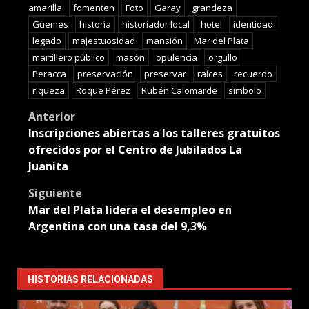
amarilla
fomenten
Foto
Garay
grandeza
Güemes
historia
historiador local
hotel
identidad
legado
majestuosidad
mansión
Mar del Plata
martillero público
masón
opulencia
orgullo
Peracca
preservación
preservar
raíces
recuerdo
riqueza
Roque Pérez
Rubén Calomarde
símbolo
Post
Anterior
Inscripciones abiertas a los talleres gratuitos
navigation
ofrecidos por el Centro de Jubilados La
Juanita
Siguiente
Mar del Plata lidera el desempleo en
Argentina con una tasa del 9,3%
HISTORIAS RELACIONADAS