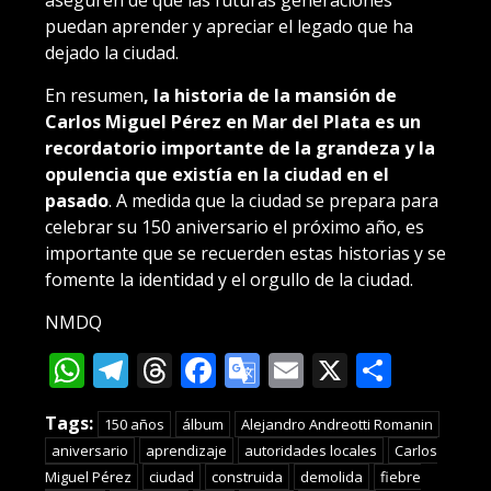
aseguren de que las futuras generaciones
puedan aprender y apreciar el legado que ha
dejado la ciudad.
En resumen
, la historia de la mansión de
Carlos Miguel Pérez en Mar del Plata es un
recordatorio importante de la grandeza y la
opulencia que existía en la ciudad en el
pasado
. A medida que la ciudad se prepara para
celebrar su 150 aniversario el próximo año, es
importante que se recuerden estas historias y se
fomente la identidad y el orgullo de la ciudad.
NMDQ
WhatsApp
Telegram
Threads
Facebook
Google
Email
X
Compa
Translate
Tags:
150 años
álbum
Alejandro Andreotti Romanin
aniversario
aprendizaje
autoridades locales
Carlos
Miguel Pérez
ciudad
construida
demolida
fiebre