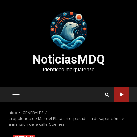
Saltar
al
contenido
NoticiasMDQ
Identidad marplatense
MENÚ
PRINCIPAL
Inicio
GENERALES
La opulencia de Mar del Plata en el pasado: la desaparición de
la mansión de la calle Güemes