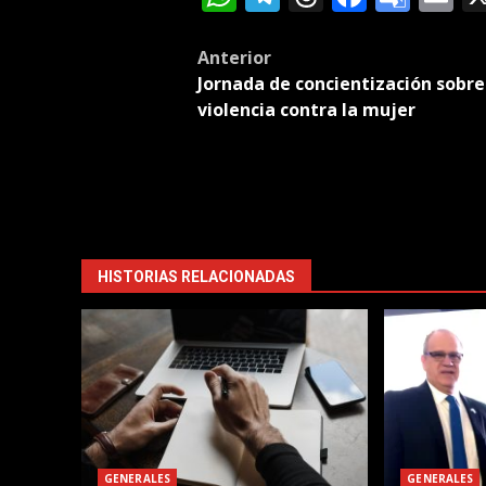
Tran
Post
Anterior
Jornada de concientización sobre
navigation
violencia contra la mujer
HISTORIAS RELACIONADAS
GENERALES
GENERALES