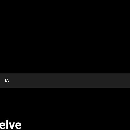
IA
elve