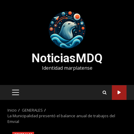
Saltar
al
contenido
NoticiasMDQ
Identidad marplatense
MENÚ
PRINCIPAL
Inicio
GENERALES
La Municipalidad presentó el balance anual de trabajos del
Emvial