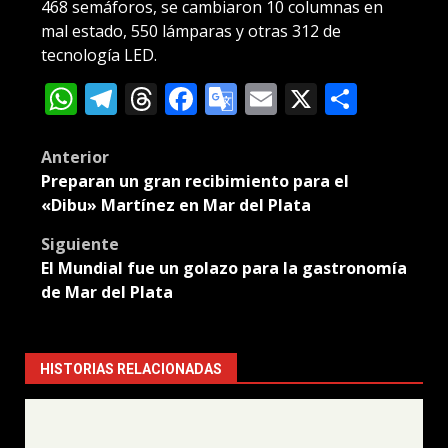
468 semáforos, se cambiaron 10 columnas en
mal estado, 550 lámparas y otras 312 de
tecnología LED.
WhatsApp
Telegram
Threads
Facebook
Google
Email
X
Compa
Translate
Post
Anterior
Preparan un gran recibimiento para el
navigation
«Dibu» Martínez en Mar del Plata
Siguiente
El Mundial fue un golazo para la gastronomía
de Mar del Plata
HISTORIAS RELACIONADAS