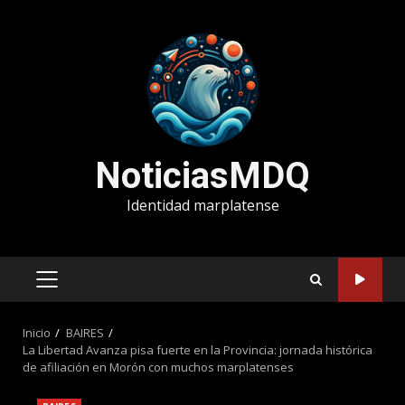
Saltar
al
contenido
NoticiasMDQ
Identidad marplatense
MENÚ
PRINCIPAL
Inicio
BAIRES
La Libertad Avanza pisa fuerte en la Provincia: jornada histórica
de afiliación en Morón con muchos marplatenses