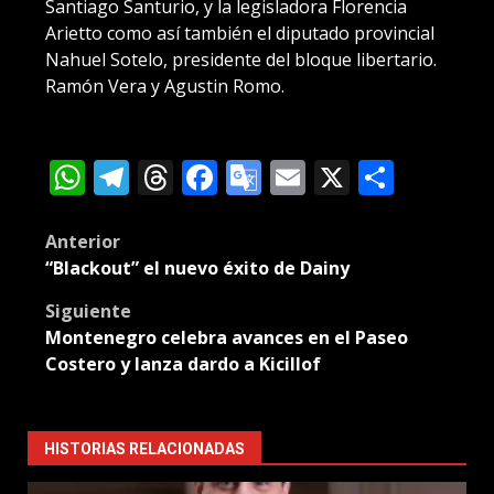
Santiago Santurio, y la legisladora Florencia
Arietto como así también el diputado provincial
Nahuel Sotelo, presidente del bloque libertario.
Ramón Vera y Agustin Romo.
WhatsApp
Telegram
Threads
Facebook
Google
Email
X
Compa
Translate
Post
Anterior
“Blackout” el nuevo éxito de Dainy
navigation
Siguiente
Montenegro celebra avances en el Paseo
Costero y lanza dardo a Kicillof
HISTORIAS RELACIONADAS