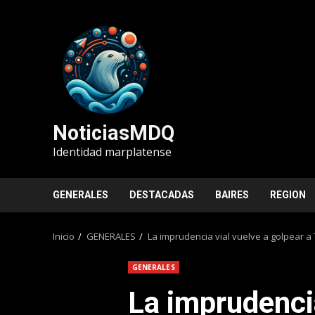
Saltar
al
contenido
NoticiasMDQ
Identidad marplatense
GENERALES
DESTACADAS
BAIRES
REGION
Inicio
GENERALES
La imprudencia vial vuelve a golpear a 
GENERALES
La imprudencia