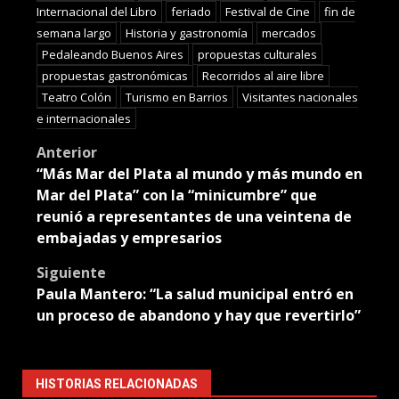
Internacional del Libro
feriado
Festival de Cine
fin de
semana largo
Historia y gastronomía
mercados
Pedaleando Buenos Aires
propuestas culturales
propuestas gastronómicas
Recorridos al aire libre
Teatro Colón
Turismo en Barrios
Visitantes nacionales
e internacionales
Post
Anterior
“Más Mar del Plata al mundo y más mundo en
navigation
Mar del Plata” con la “minicumbre” que
reunió a representantes de una veintena de
embajadas y empresarios
Siguiente
Paula Mantero: “La salud municipal entró en
un proceso de abandono y hay que revertirlo”
HISTORIAS RELACIONADAS