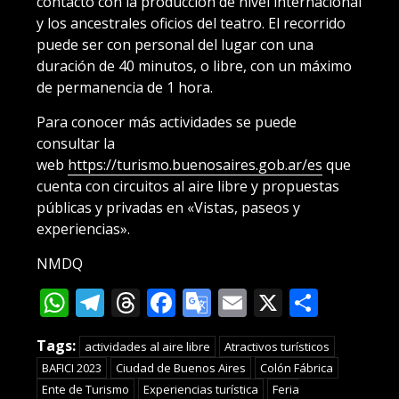
contacto con la producción de nivel internacional
y los ancestrales oficios del teatro. El recorrido
puede ser con personal del lugar con una
duración de 40 minutos, o libre, con un máximo
de permanencia de 1 hora.
Para conocer más actividades se puede
consultar la
web
https://turismo.buenosaires.gob.ar/es
que
cuenta con circuitos al aire libre y propuestas
públicas y privadas en «Vistas, paseos y
experiencias».
NMDQ
WhatsApp
Telegram
Threads
Facebook
Google
Email
X
Compa
Translate
Tags:
actividades al aire libre
Atractivos turísticos
BAFICI 2023
Ciudad de Buenos Aires
Colón Fábrica
Ente de Turismo
Experiencias turística
Feria