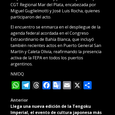
CGT Regional Mar del Plata, encabezada por
Miguel Guglielmotti y José Luis Rocha, quienes
participaron del acto.
El encuentro se enmarca en el despliegue de la
agenda federal acordada en el Congreso
Extraordinario de Bahía Blanca, que incluyó
también recientes actos en Puerto General San
Martín y Caleta Olivia, reafirmando la presencia
activa de la FEPA en todos los puertos
argentinos.
NMDQ
WhatsApp
Telegram
Threads
Facebook
Google
Email
X
Compa
Translate
Post
Anterior
Llega una nueva edición de la Tengoku
navigation
Imperial, el evento de cultura japonesa más