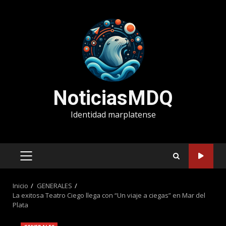
Saltar
al
contenido
NoticiasMDQ
Identidad marplatense
MENÚ
PRINCIPAL
Inicio
GENERALES
La exitosa Teatro Ciego llega con “Un viaje a ciegas” en Mar del
Plata