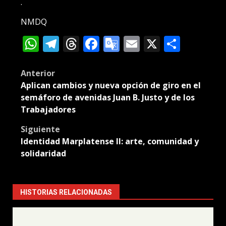
.
NMDQ
WhatsApp
Telegram
Threads
Facebook
Google
Email
X
Compa
Translate
Post
Anterior
Aplican cambios y nueva opción de giro en el
navigation
semáforo de avenidas Juan B. Justo y de los
Trabajadores
Siguiente
Identidad Marplatense II: arte, comunidad y
solidaridad
HISTORIAS RELACIONADAS