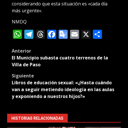
considerando que esta situación es «cada día
más urgente».
NMDQ
WhatsApp
Telegram
Threads
Facebook
Google
Email
X
Compa
Translate
Post
Anterior
El Municipio subasta cuatro terrenos de la
navigation
Villa de Paso
Siguiente
Libros de educación sexual: «¿Hasta cuándo
van a seguir metiendo ideología en las aulas
y exponiendo a nuestros hijos?»
HISTORIAS RELACIONADAS