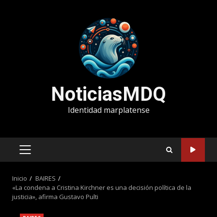
Saltar
al
contenido
NoticiasMDQ
Identidad marplatense
MENÚ
PRINCIPAL
Inicio
BAIRES
«La condena a Cristina Kirchner es una decisión política de la
justicia», afirma Gustavo Pulti