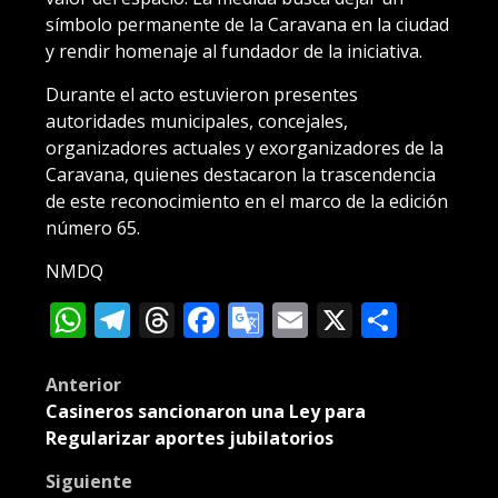
símbolo permanente de la Caravana en la ciudad
y rendir homenaje al fundador de la iniciativa.
Durante el acto estuvieron presentes
autoridades municipales, concejales,
organizadores actuales y exorganizadores de la
Caravana, quienes destacaron la trascendencia
de este reconocimiento en el marco de la edición
número 65.
NMDQ
WhatsApp
Telegram
Threads
Facebook
Google
Email
X
Compa
Translate
Post
Anterior
Casineros sancionaron una Ley para
navigation
Regularizar aportes jubilatorios
Siguiente