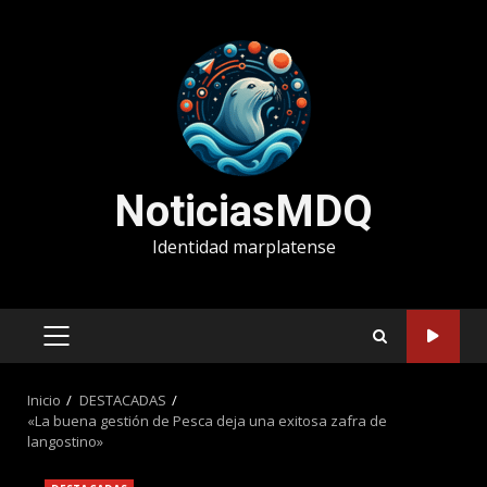
Saltar
al
contenido
NoticiasMDQ
Identidad marplatense
MENÚ
PRINCIPAL
Inicio
DESTACADAS
«La buena gestión de Pesca deja una exitosa zafra de
langostino»