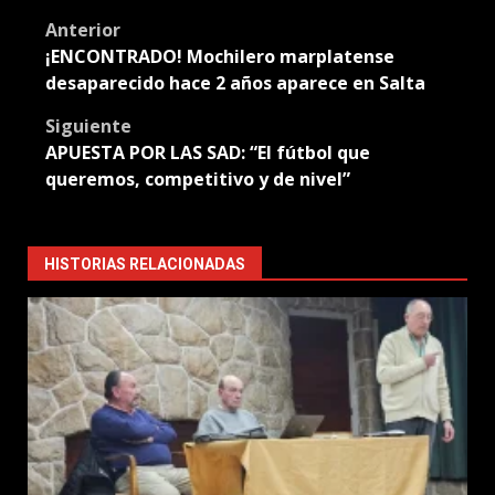
Translate
Post
Anterior
¡ENCONTRADO! Mochilero marplatense
navigation
desaparecido hace 2 años aparece en Salta
Siguiente
APUESTA POR LAS SAD: “El fútbol que
queremos, competitivo y de nivel”
HISTORIAS RELACIONADAS