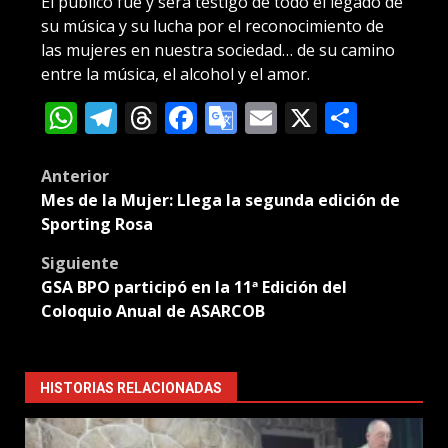
El público fue y será testigo de todo el legado de
su música y su lucha por el reconocimiento de
las mujeres en nuestra sociedad… de su camino
entre la música, el alcohol y el amor.
WhatsApp
Telegram
Threads
Facebook
Google
Email
X
Compa
Translate
Post
Anterior
Mes de la Mujer: Llega la segunda edición de
navigation
Sporting Rosa
Siguiente
GSA BPO participó en la 11ª Edición del
Coloquio Anual de ASARCOB
HISTORIAS RELACIONADAS