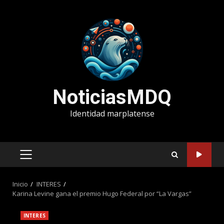
Saltar
al
contenido
NoticiasMDQ
Identidad marplatense
MENÚ
PRINCIPAL
Inicio
INTERES
Karina Levine gana el premio Hugo Federal por “La Vargas”
INTERES