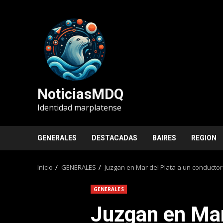
Saltar
al
contenido
NoticiasMDQ
Identidad marplatense
GENERALES
DESTACADAS
BAIRES
REGION
Inicio
GENERALES
Juzgan en Mar del Plata a un conducto
GENERALES
Juzgan en Mar