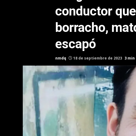
conductor qu
borracho, mató
escapó
nmdq
18 de septiembre de 2023
3 min