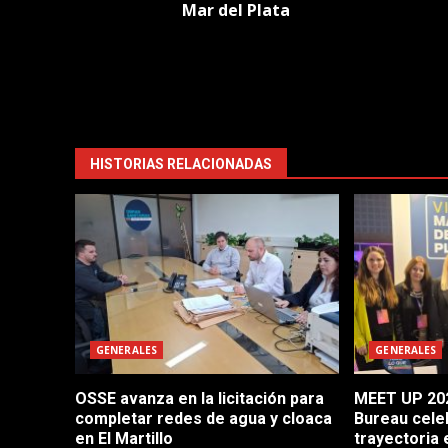
Mar del Plata
HISTORIAS RELACIONADAS
GENERALES
GENERALES
OSSE avanza en la licitación para
MEET UP 202
completar redes de agua y cloaca
Bureau cele
en El Martillo
trayectoria 