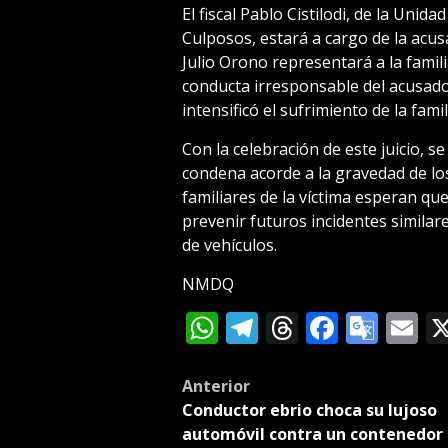
El fiscal Pablo Cistilodi, de la Unid
Culposos, estará a cargo de la acus
Julio Orono representará a la familia
conducta irresponsable del acusado 
intensificó el sufrimiento de la famil
Con la celebración de este juicio, se
condena acorde a la gravedad de lo
familiares de la víctima esperan qu
prevenir futuros incidentes similar
de vehículos.
NMDQ
WhatsApp
Telegram
Threads
Facebo
Goog
E
Tran
Post
Anterior
Conductor ebrio choca su lujoso
navigation
automóvil contra un contenedor