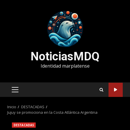
Saltar
al
contenido
NoticiasMDQ
Identidad marplatense
MENÚ
PRINCIPAL
Inicio
DESTACADAS
Jujuy se promociona en la Costa Atlántica Argentina
DESTACADAS