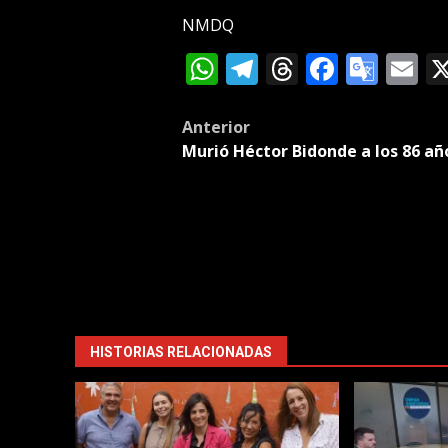
NMDQ
WhatsApp
Telegram
Threads
Facebo
Goog
E
Tran
Post
Anterior
Murió Héctor Bidonde a los 86 añ
navigation
HISTORIAS RELACIONADAS