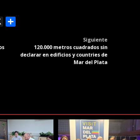
ok
le
mail
X
Compartir
slate
Siguiente
os
120.000 metros cuadrados sin
declarar en edificios y countries de
Mar del Plata