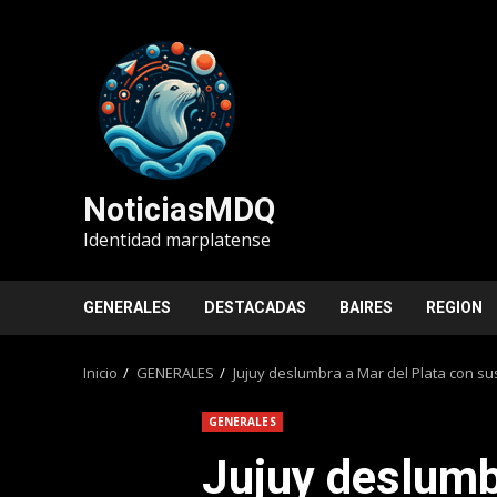
Saltar
al
contenido
NoticiasMDQ
Identidad marplatense
GENERALES
DESTACADAS
BAIRES
REGION
Inicio
GENERALES
Jujuy deslumbra a Mar del Plata con sus
GENERALES
Jujuy deslumb