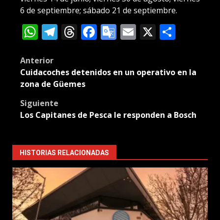
6 de septiembre; sábado 21 de septiembre.
WhatsApp
Telegram
Threads
Facebook
Google
Email
X
Compa
Translate
Post
Anterior
Cuidacoches detenidos en un operativo en la
navigation
zona de Güemes
Siguiente
Los Capitanes de Pesca le responden a Bosch
HISTORIAS RELACIONADAS