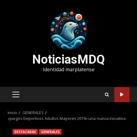
Saltar
al
contenido
NoticiasMDQ
Identidad marplatense
MENÚ
PRINCIPAL
Inicio
GENERALES
«Juegos Deportivos Adultos Mayores 2019» una nueva iniciativa.
DESTACADAS
GENERALES