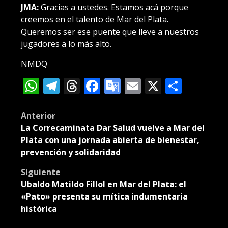
JMA:
Gracias a ustedes. Estamos acá porque
creemos en el talento de Mar del Plata.
Queremos ser ese puente que lleve a nuestros
jugadores a lo más alto.
NMDQ
WhatsApp
Telegram
Threads
Facebook
Google
Email
X
Compa
Translate
Post
Anterior
La Correcaminata Dar Salud vuelve a Mar del
navigation
Plata con una jornada abierta de bienestar,
prevención y solidaridad
Siguiente
Ubaldo Matildo Fillol en Mar del Plata: el
«Pato» presenta su mítica indumentaria
histórica