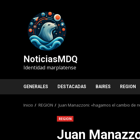
Saltar
al
contenido
NoticiasMDQ
Identidad marplatense
GENERALES
DESTACADAS
BAIRES
REGION
Inicio
REGION
Juan Manazzoni: «hagamos el cambio de nue
REGION
Juan Manazzo