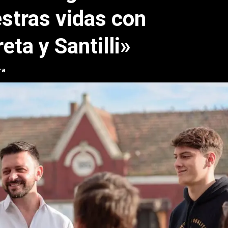
stras vidas con
eta y Santilli»
ra