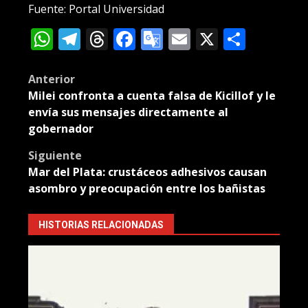
Fuente: Portal Universidad
WhatsApp
Telegram
Threads
Facebook
Google
Email
X
Compa
Translate
Post
Anterior
Milei confronta a cuenta falsa de Kicillof y le
navigation
envía sus mensajes directamente al
gobernador
Siguiente
Mar del Plata: crustáceos adhesivos causan
asombro y preocupación entre los bañistas
HISTORIAS RELACIONADAS