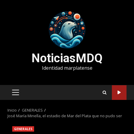
Saltar
al
contenido
NoticiasMDQ
Identidad marplatense
MENÚ
PRINCIPAL
Inicio
GENERALES
José María Minella, el estadio de Mar del Plata que no pudo ser
GENERALES