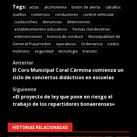
Translate
Tags:
actas
alcoholemia
botón de alerta
caballos
sueltos
comercios
conductores
control vehicular
cuidacoches
denuncias
detenciones
establecimientos educativos
fiestas clandestinas
intervenciones
licencia de conducir
Municipalidad de
General Pueyrredon
operativos
Ordenanza
ruidos
molestos
seguridad
tecnología
transito
Post
Anterior
El Coro Municipal Coral Cármina comienza un
navigation
ciclo de conciertos didácticos en escuelas
Siguiente
«El proyecto de ley que pone en riesgo el
trabajo de los repartidores bonaerenses»
HISTORIAS RELACIONADAS