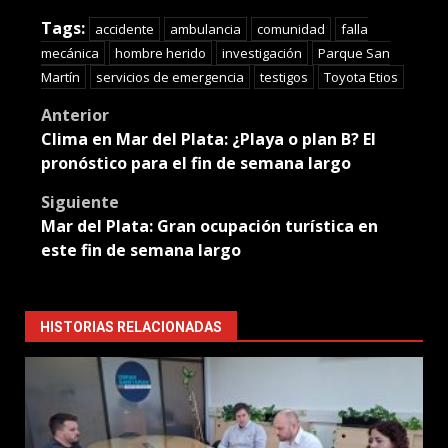
Translate
Tags:
accidente
ambulancia
comunidad
falla
mecánica
hombre herido
investigación
Parque San
Martín
servicios de emergencia
testigos
Toyota Etios
Post
Anterior
Clima en Mar del Plata: ¿Playa o plan B? El
navigation
pronóstico para el fin de semana largo
Siguiente
Mar del Plata: Gran ocupación turística en
este fin de semana largo
HISTORIAS RELACIONADAS