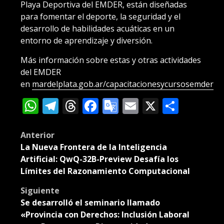
Playa Deportiva del EMDER, están diseñadas
para fomentar el deporte, la seguridad y el
desarrollo de habilidades acuáticas en un
entorno de aprendizaje y diversión.
Más información sobre estas y otras actividades
del EMDER
en
mardelplata.gob.ar/capacitacionesycursosemder
WhatsApp
Telegram
Threads
Facebook
Google
Email
X
Compa
Translate
Post
Anterior
La Nueva Frontera de la Inteligencia
navigation
Artificial: QwQ-32B-Preview Desafía los
Límites del Razonamiento Computacional
Siguiente
Se desarrolló el seminario llamado
«Provincia con Derechos: Inclusión Laboral