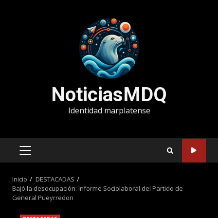
Saltar
al
contenido
NoticiasMDQ
Identidad marplatense
MENÚ
PRINCIPAL
Inicio
DESTACADAS
Bajó la desocupación: Informe Sociolaboral del Partido de
General Pueyrredon