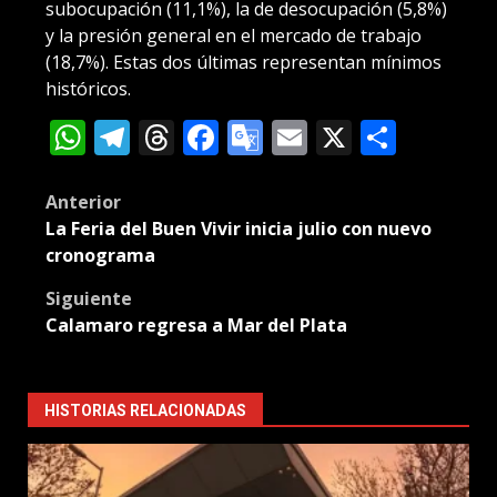
subocupación (11,1%), la de desocupación (5,8%)
y la presión general en el mercado de trabajo
(18,7%). Estas dos últimas representan mínimos
históricos.
WhatsApp
Telegram
Threads
Facebook
Google
Email
X
Compa
Translate
Post
Anterior
La Feria del Buen Vivir inicia julio con nuevo
navigation
cronograma
Siguiente
Calamaro regresa a Mar del Plata
HISTORIAS RELACIONADAS