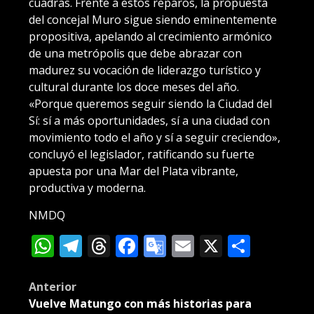
cuadras. Frente a estos reparos, la propuesta
del concejal Muro sigue siendo eminentemente
propositiva, apelando al crecimiento armónico
de una metrópolis que debe abrazar con
madurez su vocación de liderazgo turístico y
cultural durante los doce meses del año.
«Porque queremos seguir siendo la Ciudad del
Sí: sí a más oportunidades, sí a una ciudad con
movimiento todo el año y sí a seguir creciendo»,
concluyó el legislador, ratificando su fuerte
apuesta por una Mar del Plata vibrante,
productiva y moderna.
NMDQ
WhatsApp
Telegram
Threads
Facebook
Google
Email
X
Compa
Translate
Post
Anterior
Vuelve Matungo con más historias para