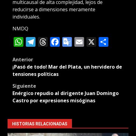
multicausal de alta complejidad, lejos de
reducirse a dimensiones meramente
individuales.
NMDQ
WhatsApp
Telegram
Threads
Facebook
Google
Email
X
Compa
Translate
Post
Anterior
¡Pasó de todo! Mar del Plata, un hervidero de
navigation
tensiones políticas
Siguiente
Enérgico repudio al dirigente Juan Domingo
Castro por expresiones misóginas
HISTORIAS RELACIONADAS