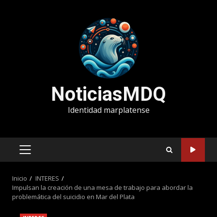
Saltar
al
contenido
NoticiasMDQ
Identidad marplatense
MENÚ
PRINCIPAL
Inicio
INTERES
Impulsan la creación de una mesa de trabajo para abordar la
problemática del suicidio en Mar del Plata