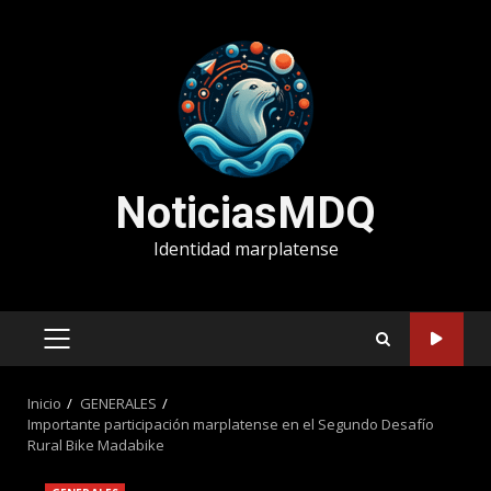
Saltar
al
contenido
NoticiasMDQ
Identidad marplatense
MENÚ
PRINCIPAL
Inicio
GENERALES
Importante participación marplatense en el Segundo Desafío
Rural Bike Madabike