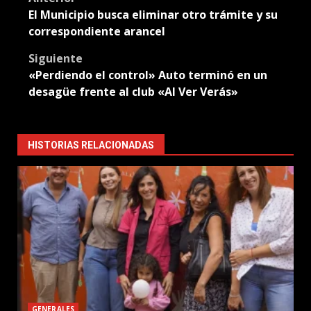
Post
El Municipio busca eliminar otro trámite y su
navigation
correspondiente arancel
Siguiente
«Perdiendo el control» Auto terminó en un
desagüe frente al club «Al Ver Verás»
HISTORIAS RELACIONADAS
GENERALES