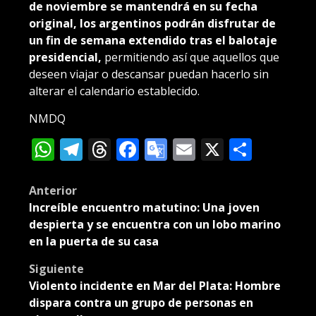
de noviembre se mantendrá en su fecha
original, los argentinos podrán disfrutar de
un fin de semana extendido tras el balotaje
presidencial,
permitiendo así que aquellos que
deseen viajar o descansar puedan hacerlo sin
alterar el calendario establecido.
NMDQ
WhatsApp
Telegram
Threads
Facebook
Google
Email
X
Compa
Translate
Post
Anterior
Increíble encuentro matutino: Una joven
navigation
despierta y se encuentra con un lobo marino
en la puerta de su casa
Siguiente
Violento incidente en Mar del Plata: Hombre
dispara contra un grupo de personas en