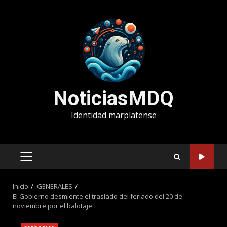
Saltar
al
contenido
NoticiasMDQ
Identidad marplatense
MENÚ
PRINCIPAL
Inicio
GENERALES
El Gobierno desmiente el traslado del feriado del 20 de
noviembre por el balotaje