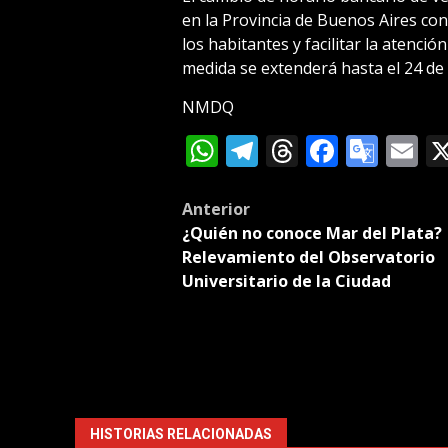
en la Provincia de Buenos Aires con 
los habitantes y facilitar la atenci
medida se extenderá hasta el 24 de 
NMDQ
WhatsApp
Telegram
Threads
Facebo
Goog
E
Tran
Post
Anterior
¿Quién no conoce Mar del Plata?
navigation
Relevamiento del Observatorio
Universitario de la Ciudad
HISTORIAS RELACIONADAS