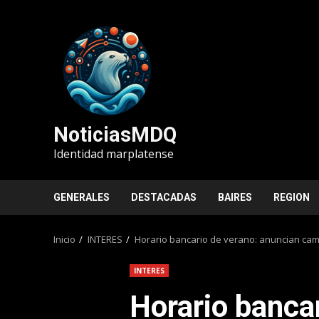
Saltar
al
contenido
NoticiasMDQ
Identidad marplatense
GENERALES
DESTACADAS
BAIRES
REGION
Inicio
INTERES
Horario bancario de verano: anuncian cam
INTERES
Horario bancar