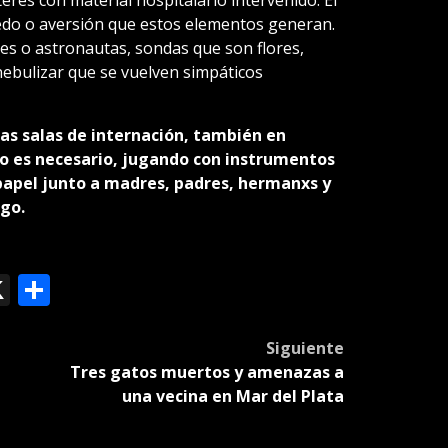
edo o aversión que estos elementos generan.
es o astronautas, sondas que son flores,
nebulizar que se vuelven simpáticos
 las salas de internación, también en
do es necesario, jugando con instrumentos
papel junto a madres, padres, hermanxs y
ego.
ok
le
mail
X
Compartir
slate
Siguiente
Tres gatos muertos y amenazas a
una vecina en Mar del Plata