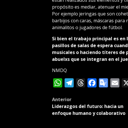
propósito es mediar, atenuar el mi
Por ejemplo jeringas que son cohet
barbijos con caras, máscaras para 
animalitos o jugadores de fútbol.
Si bien el trabajo principal es en
pasillos de salas de espera cuan
musicales o haciendo títeres de 
abuelxs que se integran en el ju
NMDQ
WhatsApp
Telegram
Threads
Facebo
Goog
E
Tran
Post
Anterior
Liderazgos del futuro: hacia un
navigation
enfoque humano y colaborativo