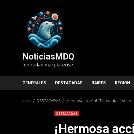
Saltar
al
contenido
NoticiasMDQ
Identidad marplatense
GENERALES
DESTACADAS
BAIRES
REGION
Inicio
DESTACADAS
¡Hermosa acción! “Titirinautas” se pre
DESTACADAS
¡Hermosa acció