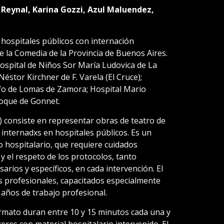
a Reynal, Karina Gozzi, Azul Maluendez,
hospitales públicos con internación
 la Comedia de la Provincia de Buenos Aires.
ospital de Niños Sor María Ludovica de La
Néstor Kirchner de F. Varela (El Cruce);
fo de Lomas de Zamora; Hospital Mario
Roque de Gonnet.
al) consiste en representar obras de teatro de
internadxs en hospitales públicos. Es un
o hospitalario, que requiere cuidados
 y el respeto de los protocolos, tanto
arios y específicos, en cada intervención. El
os profesionales, capacitados especialmente
 años de trabajo profesional.
rmato duran entre 10 y 15 minutos cada una y
eres con material hospitalario intervenido. El