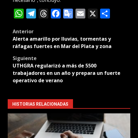
WhatsApp
Telegram
Threads
Facebook
Google
Email
X
Compa
Translate
Post
Anterior
Alerta amarillo por lluvias, tormentas y
navigation
ráfagas fuertes en Mar del Plata y zona
Siguiente
UTHGRA regularizó a más de 5500
trabajadores en un año y prepara un fuerte
operativo de verano
HISTORIAS RELACIONADAS