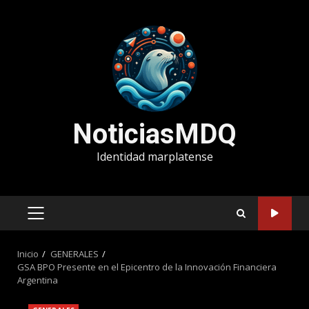
Saltar
al
contenido
NoticiasMDQ
Identidad marplatense
MENÚ
PRINCIPAL
Inicio
GENERALES
GSA BPO Presente en el Epicentro de la Innovación Financiera
Argentina