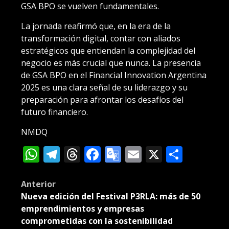
GSA BPO se vuelven fundamentales.
La jornada reafirmó que, en la era de la
transformación digital, contar con aliados
estratégicos que entiendan la complejidad del
negocio es más crucial que nunca. La presencia
de GSA BPO en el Financial Innovation Argentina
2025 es una clara señal de su liderazgo y su
preparación para afrontar los desafíos del
futuro financiero.
NMDQ
WhatsApp
Telegram
Threads
Facebook
Google
Email
X
Compa
Translate
Post
Anterior
Nueva edición del Festival P3RLA: más de 50
navigation
emprendimientos y empresas
comprometidas con la sostenibilidad