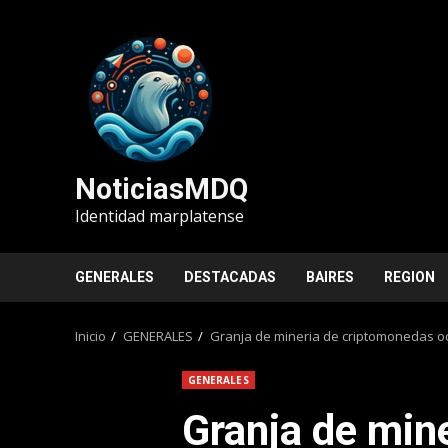
Saltar
al
contenido
NoticiasMDQ
Identidad marplatense
GENERALES
DESTACADAS
BAIRES
REGION
Inicio
GENERALES
Granja de mineria de criptomonedas oc
GENERALES
Granja de mine