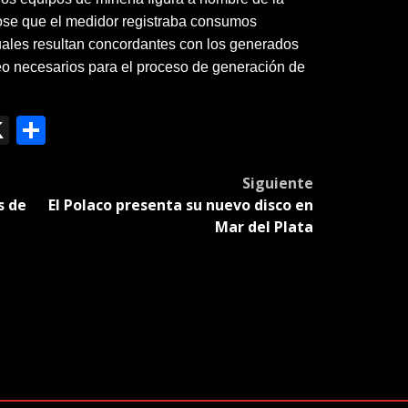
ose que el medidor registraba consumos
cuales resultan concordantes con los generados
eo necesarios para el proceso de generación de
ok
le
mail
X
Compartir
slate
Siguiente
s de
El Polaco presenta su nuevo disco en
Mar del Plata