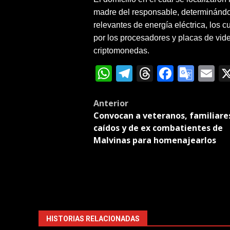
madre del responsable, determinánd
relevantes de energía eléctrica, los 
por los procesadores y placas de vid
criptomonedas.
WhatsApp
Telegram
Threads
Facebo
Goog
E
Tran
Post
Anterior
Convocan a veteranos, familiare
navigation
caídos y de ex combatientes de
Malvinas para homenajearlos
HISTORIAS RELACIONADAS