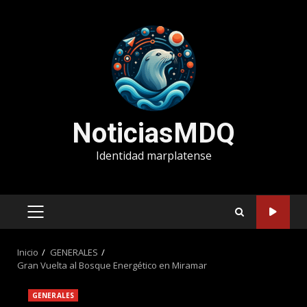
Saltar
al
contenido
NoticiasMDQ
Identidad marplatense
MENÚ
PRINCIPAL
Inicio
GENERALES
Gran Vuelta al Bosque Energético en Miramar
GENERALES