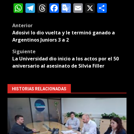
WhatsApp
Telegram
Threads
Facebook
Google
Email
X
Compa
Translate
Post
Anterior
Adosivi lo dio vuelta y le terminó ganado a
navigation
Argentinos Juniors 3 a 2
Siguiente
La Universidad dio inicio a los actos por el 50
aniversario al asesinato de Silvia Filler
HISTORIAS RELACIONADAS