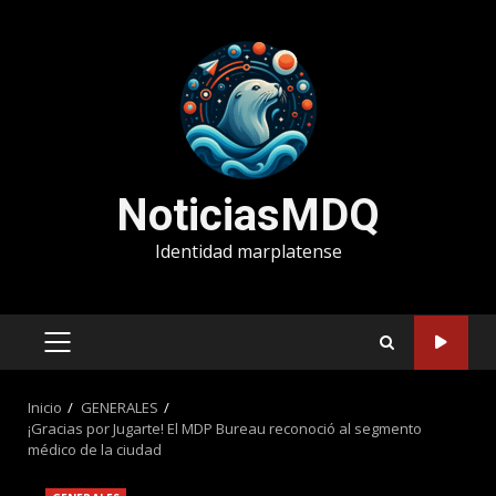
Saltar
al
contenido
NoticiasMDQ
Identidad marplatense
MENÚ
PRINCIPAL
Inicio
GENERALES
¡Gracias por Jugarte! El MDP Bureau reconoció al segmento
médico de la ciudad