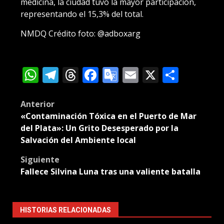
medicina, la ciudad tuvo la mayor participación,
representando el 15,3% del total.
NMDQ Crédito foto: @adboxarg
WhatsApp
Telegram
Threads
Facebook
Google
Email
X
Compa
Translate
Post
Anterior
«Contaminación Tóxica en el Puerto de Mar
navigation
del Plata»: Un Grito Desesperado por la
Salvación del Ambiente local
Siguiente
Fallece Silvina Luna tras una valiente batalla
HISTORIAS RELACIONADAS