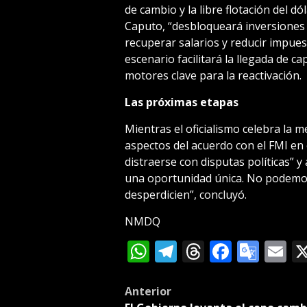
de cambio y la libre flotación del d
Caputo, “desbloqueará inversiones
recuperar salarios y reducir impues
escenario facilitará la llegada de ca
motores clave para la reactivación.
Las próximas etapas
Mientras el oficialismo celebra la 
aspectos del acuerdo con el FMI en 
distraerse con disputas políticas” y
una oportunidad única. No podemos
desperdicien”, concluyó.
NMDQ
WhatsApp
Telegram
Threads
Facebo
Goog
E
Tran
Post
Anterior