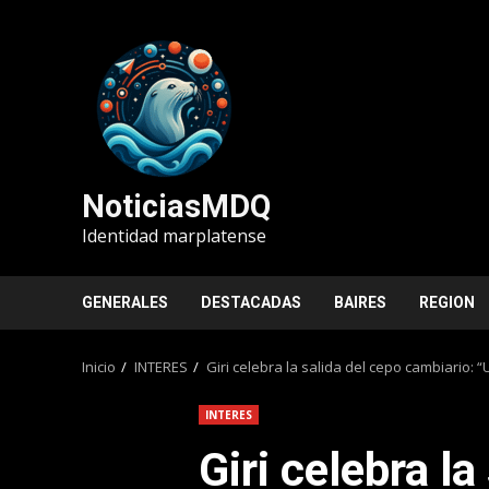
Saltar
al
contenido
NoticiasMDQ
Identidad marplatense
GENERALES
DESTACADAS
BAIRES
REGION
Inicio
INTERES
Giri celebra la salida del cepo cambiario:
INTERES
Giri celebra la