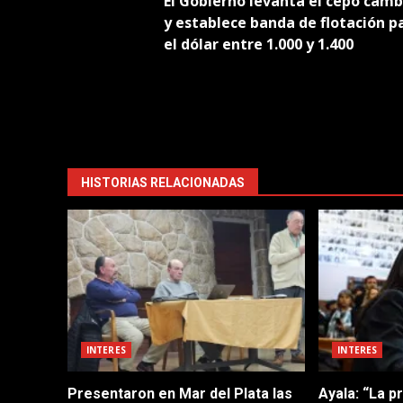
El Gobierno levanta el cepo camb
navigation
y establece banda de flotación p
el dólar entre 1.000 y 1.400
HISTORIAS RELACIONADAS
INTERES
INTERES
Presentaron en Mar del Plata las
Ayala: “La p