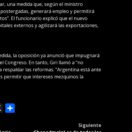
ólar, una medida que, según el ministro
 postergadas, generará empleo y permitirá
tos”. El funcionario explicó que el nuevo
pitales externos y agilizará las exportaciones,
medida, la oposición ya anunció que impugnará
el Congreso. En tanto, Giri llamó a “no
 a respaldar las reformas. “Argentina está ante
 permitir que intereses mezquinos la
ok
le
mail
X
Compartir
slate
Siguiente