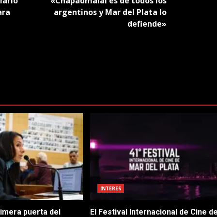
iario
«Chapadmalal es de todos los
ara
argentinos y Mar del Plata lo
defiende»
INTERES
rimera puerta del
El Festival Internacional de Cine d