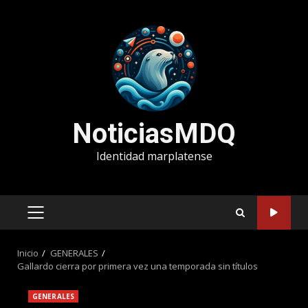
Saltar
al
contenido
NoticiasMDQ
Identidad marplatense
MENÚ
PRINCIPAL
Inicio
GENERALES
Gallardo cierra por primera vez una temporada sin títulos
GENERALES