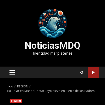
Saltar
al
contenido
NoticiasMDQ
Identidad marplatense
MENÚ
PRINCIPAL
Inicio
REGION
Frio Polar en Mar del Plata: Cayó nieve en Sierra de los Padres
REGION