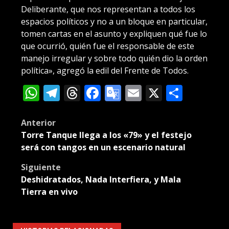
Deliberante, que nos representan a todos los
espacios políticos y no a un bloque en particular,
tomen cartas en el asunto y expliquen qué fue lo
que ocurrió, quién fue el responsable de este
manejo irregular y sobre todo quién dio la orden
política», agregó la edil del Frente de Todos.
WhatsApp
Telegram
Threads
Facebook
Google
Email
X
Compa
Translate
Post
Anterior
Torre Tanque llega a los «79» y el festejo
navigation
será con tangos en un escenario natural
Siguiente
Deshidratados, Nada Interfiera, y Mala
Tierra en vivo