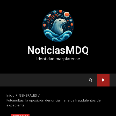
Saltar
al
contenido
NoticiasMDQ
Identidad marplatense
MENÚ
PRINCIPAL
Inicio
GENERALES
Fotomultas: la oposición denuncia manejos fraudulentos del
expediente