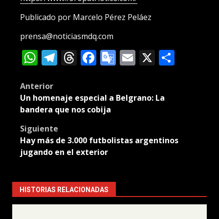
Publicado por Marcelo Pérez Peláez
prensa@noticiasmdq.com
WhatsApp
Telegram
Threads
Facebook
Google
Email
X
Compa
Translate
Post
Anterior
Un homenaje especial a Belgrano: La
navigation
bandera que nos cobija
Siguiente
Hay más de 3.000 futbolistas argentinos
jugando en el exterior
HISTORIAS RELACIONADAS