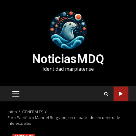
Saltar
al
contenido
NoticiasMDQ
Identidad marplatense
MENÚ
PRINCIPAL
Inicio
GENERALES
Foro Patriótico Manuel Belgrano, un espacio de encuentro de
intelectuales