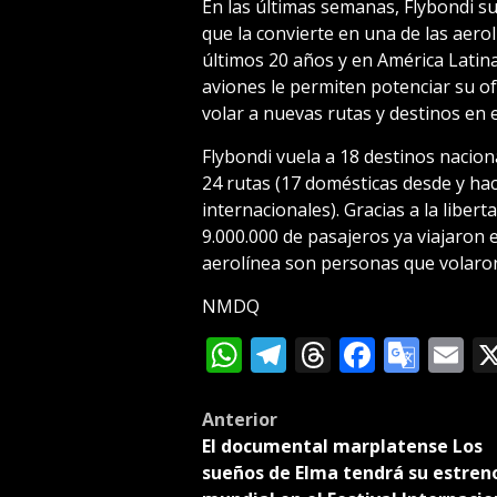
En las últimas semanas, Flybondi su
que la convierte en una de las aero
últimos 20 años y en América Latina
aviones le permiten potenciar su of
volar a nuevas rutas y destinos en 
Flybondi vuela a 18 destinos naciona
24 rutas (17 domésticas desde y hac
internacionales). Gracias a la liber
9.000.000 de pasajeros ya viajaron e
aerolínea son personas que volaron
NMDQ
WhatsApp
Telegram
Threads
Facebo
Goog
E
Tran
Post
Anterior
El documental marplatense Los
navigation
sueños de Elma tendrá su estren