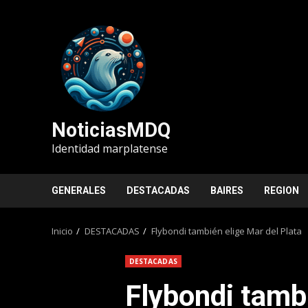
Saltar
al
contenido
NoticiasMDQ
Identidad marplatense
GENERALES
DESTACADAS
BAIRES
REGION
Inicio
DESTACADAS
Flybondi también elige Mar del Plata
DESTACADAS
Flybondi tambi